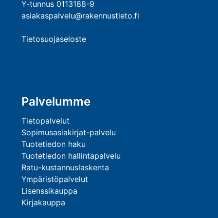
Y-tunnus 0113188-9
asiakaspalvelu@rakennustieto.fi
Tietosuojaseloste
Palvelumme
Tietopalvelut
Sopimusasiakirjat-palvelu
Tuotetiedon haku
Tuotetiedon hallintapalvelu
Ratu-kustannuslaskenta
Ympäristöpalvelut
Lisenssikauppa
Kirjakauppa