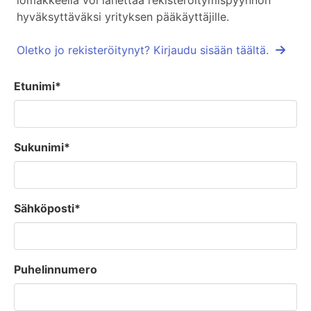
lomakkeella voi lähettää rekisteröitymispyynnön
hyväksyttäväksi yrityksen pääkäyttäjille.
Oletko jo rekisteröitynyt? Kirjaudu sisään täältä.
Etunimi*
Sukunimi*
Sähköposti*
Puhelinnumero