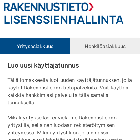
LISENSSIENHALLINTA
Yritysasiakkuus
Henkilöasiakkuus
Luo uusi käyttäjätunnus
Tällä lomakkeella luot uuden käyttäjätunnuksen, jolla
käytät Rakennustiedon tietopalveluita. Voit käyttää
kaikkia hankkimiasi palveluita tällä samalla
tunnuksella.
Mikäli yritykselläsi ei vielä ole Rakennustiedon
yritystiliä, sellainen luodaan rekisteröitymisen
yhteydessä. Mikäli yritystili on jo olemassa,