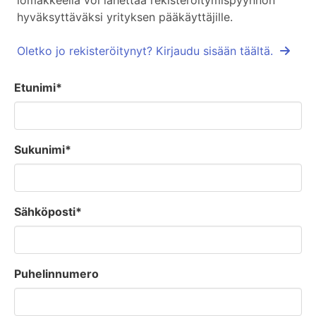
lomakkeella voi lähettää rekisteröitymispyynnön
hyväksyttäväksi yrityksen pääkäyttäjille.
Oletko jo rekisteröitynyt? Kirjaudu sisään täältä.
Etunimi*
Sukunimi*
Sähköposti*
Puhelinnumero