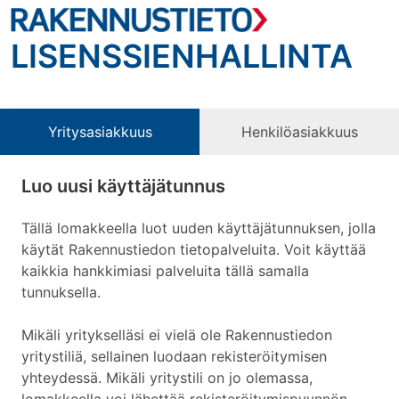
LISENSSIENHALLINTA
Yritysasiakkuus
Henkilöasiakkuus
Luo uusi käyttäjätunnus
Tällä lomakkeella luot uuden käyttäjätunnuksen, jolla
käytät Rakennustiedon tietopalveluita. Voit käyttää
kaikkia hankkimiasi palveluita tällä samalla
tunnuksella.
Mikäli yritykselläsi ei vielä ole Rakennustiedon
yritystiliä, sellainen luodaan rekisteröitymisen
yhteydessä. Mikäli yritystili on jo olemassa,