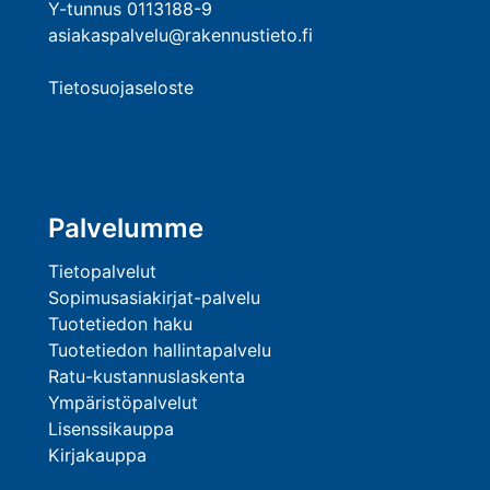
Y-tunnus 0113188-9
asiakaspalvelu@rakennustieto.fi
Tietosuojaseloste
Palvelumme
Tietopalvelut
Sopimusasiakirjat-palvelu
Tuotetiedon haku
Tuotetiedon hallintapalvelu
Ratu-kustannuslaskenta
Ympäristöpalvelut
Lisenssikauppa
Kirjakauppa