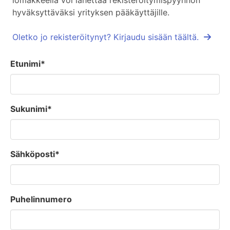
lomakkeella voi lähettää rekisteröitymispyynnön
hyväksyttäväksi yrityksen pääkäyttäjille.
Oletko jo rekisteröitynyt? Kirjaudu sisään täältä.
Etunimi*
Sukunimi*
Sähköposti*
Puhelinnumero