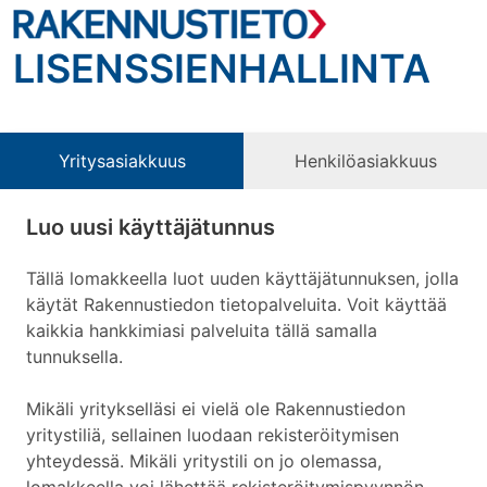
LISENSSIENHALLINTA
Yritysasiakkuus
Henkilöasiakkuus
Luo uusi käyttäjätunnus
Tällä lomakkeella luot uuden käyttäjätunnuksen, jolla
käytät Rakennustiedon tietopalveluita. Voit käyttää
kaikkia hankkimiasi palveluita tällä samalla
tunnuksella.
Mikäli yritykselläsi ei vielä ole Rakennustiedon
yritystiliä, sellainen luodaan rekisteröitymisen
yhteydessä. Mikäli yritystili on jo olemassa,