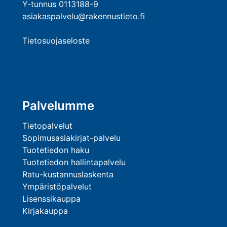
Y-tunnus 0113188-9
asiakaspalvelu@rakennustieto.fi
Tietosuojaseloste
Palvelumme
Tietopalvelut
Sopimusasiakirjat-palvelu
Tuotetiedon haku
Tuotetiedon hallintapalvelu
Ratu-kustannuslaskenta
Ympäristöpalvelut
Lisenssikauppa
Kirjakauppa