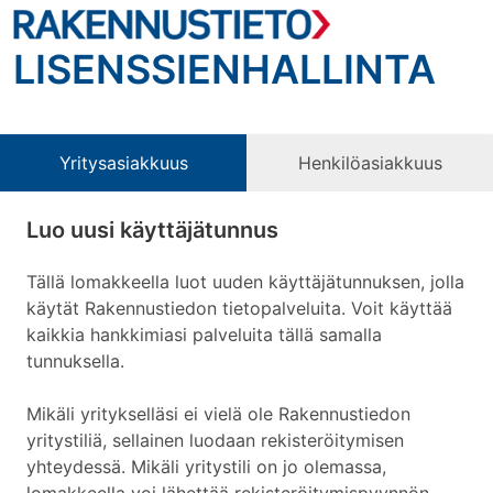
LISENSSIENHALLINTA
Yritysasiakkuus
Henkilöasiakkuus
Luo uusi käyttäjätunnus
Tällä lomakkeella luot uuden käyttäjätunnuksen, jolla
käytät Rakennustiedon tietopalveluita. Voit käyttää
kaikkia hankkimiasi palveluita tällä samalla
tunnuksella.
Mikäli yritykselläsi ei vielä ole Rakennustiedon
yritystiliä, sellainen luodaan rekisteröitymisen
yhteydessä. Mikäli yritystili on jo olemassa,