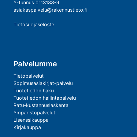
Y-tunnus 0113188-9
asiakaspalvelu@rakennustieto.fi
Tietosuojaseloste
Palvelumme
Tietopalvelut
Sopimusasiakirjat-palvelu
Tuotetiedon haku
Tuotetiedon hallintapalvelu
Ratu-kustannuslaskenta
Ympäristöpalvelut
Lisenssikauppa
Kirjakauppa