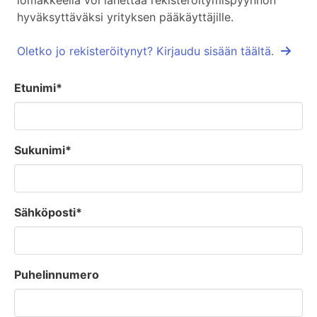
lomakkeella voi lähettää rekisteröitymispyynnön
hyväksyttäväksi yrityksen pääkäyttäjille.
Oletko jo rekisteröitynyt? Kirjaudu sisään täältä.
Etunimi*
Sukunimi*
Sähköposti*
Puhelinnumero