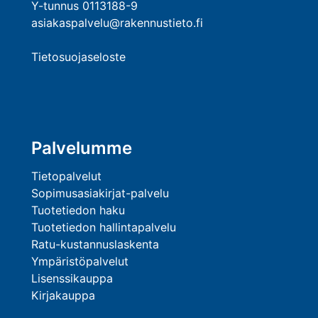
Y-tunnus 0113188-9
asiakaspalvelu@rakennustieto.fi
Tietosuojaseloste
Palvelumme
Tietopalvelut
Sopimusasiakirjat-palvelu
Tuotetiedon haku
Tuotetiedon hallintapalvelu
Ratu-kustannuslaskenta
Ympäristöpalvelut
Lisenssikauppa
Kirjakauppa