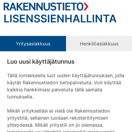
LISENSSIENHALLINTA
Yritysasiakkuus
Henkilöasiakkuus
Luo uusi käyttäjätunnus
Tällä lomakkeella luot uuden käyttäjätunnuksen, jolla
käytät Rakennustiedon tietopalveluita. Voit käyttää
kaikkia hankkimiasi palveluita tällä samalla
tunnuksella.
Mikäli yritykselläsi ei vielä ole Rakennustiedon
yritystiliä, sellainen luodaan rekisteröitymisen
yhteydessä. Mikäli yritystili on jo olemassa,