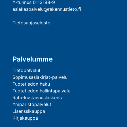
Y-tunnus 0113188-9
asiakaspalvelu@rakennustieto.fi
Tietosuojaseloste
Palvelumme
Tietopalvelut
Sopimusasiakirjat-palvelu
Tuotetiedon haku
Tuotetiedon hallintapalvelu
Ratu-kustannuslaskenta
Ympäristöpalvelut
Lisenssikauppa
Kirjakauppa