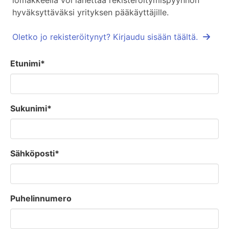
lomakkeella voi lähettää rekisteröitymispyynnön
hyväksyttäväksi yrityksen pääkäyttäjille.
Oletko jo rekisteröitynyt? Kirjaudu sisään täältä.
Etunimi*
Sukunimi*
Sähköposti*
Puhelinnumero