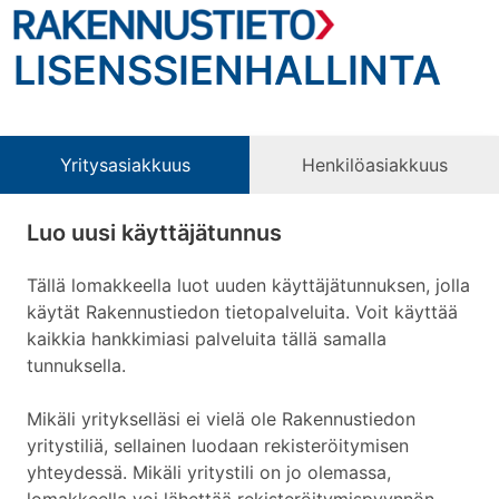
LISENSSIENHALLINTA
Yritysasiakkuus
Henkilöasiakkuus
Luo uusi käyttäjätunnus
Tällä lomakkeella luot uuden käyttäjätunnuksen, jolla
käytät Rakennustiedon tietopalveluita. Voit käyttää
kaikkia hankkimiasi palveluita tällä samalla
tunnuksella.
Mikäli yritykselläsi ei vielä ole Rakennustiedon
yritystiliä, sellainen luodaan rekisteröitymisen
yhteydessä. Mikäli yritystili on jo olemassa,