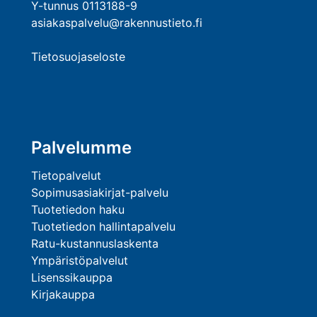
Y-tunnus 0113188-9
asiakaspalvelu@rakennustieto.fi
Tietosuojaseloste
Palvelumme
Tietopalvelut
Sopimusasiakirjat-palvelu
Tuotetiedon haku
Tuotetiedon hallintapalvelu
Ratu-kustannuslaskenta
Ympäristöpalvelut
Lisenssikauppa
Kirjakauppa