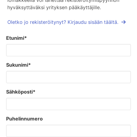
lomakkeella voi lähettää rekisteröitymispyynnön
hyväksyttäväksi yrityksen pääkäyttäjille.
Oletko jo rekisteröitynyt? Kirjaudu sisään täältä.
Etunimi*
Sukunimi*
Sähköposti*
Puhelinnumero